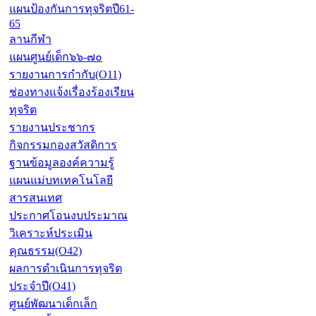
แผนป้องกันการทุจริตปี61-
65
ลานกีฬา
แผนศูนย์เด็ก๖๖-๗๐
รายงานการกำกับ(O11)
ช่องทางแจ้งเรื่องร้องเรียน
ทุจริต
รายงานประชากร
กิจกรรมกองสวัสดิการ
ฐานข้อมูลองค์ความรู้
แผนแม่บทเทคโนโลยี
สารสนเทศ
ประกาศโอนงบประมาณ
วิเคราะห์ประเมิน
คุณธรรม(O42)
ผลการดำเนินการทุจริต
ประจำปี(O41)
ศูนย์พัฒนาเด็กเล็ก