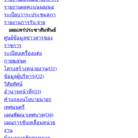
รายงานผลคะแนนita๖๔
ระเบียบวาระประชุมสภา
รายงานการรับ-จ่าย
เผยแพร่ประชาสัมพันธ์
ศูนย์ข้อมูลข่าวสารของ
ราชการ
ระเบียบเครื่องแต่ง
กาย๒๕๖๓
โครงสร้างหน่วยงาน(O1)
ข้อมูลผู้บริหาร(O2)
วิสัยทัศน์
อำนาจหน้าที่(O3)
คำแถลงนโยบายนายก
เทศมนตรี
แผนพัฒนาเทศบาล(O4)
แผนการขับเคลื่อนหน่วย
งาน
ข้อมูลการติดต่อหน่วย