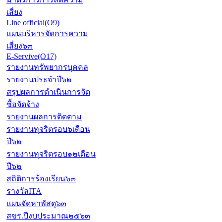
เสี่ยง
Line official(O9)
แผนบริหารจัดการความ
เสี่ยง๖๓
E-Servive(O17)
รายงานทรัพยากรบุคคล
รายงานประจำปี๖๒
สรุปผลการดำเนินการจัด
ซื้อจัดจ้าง
รายงานผลการติดตาม
รายงานทุจริตรอบ๖เดือน
ปี๖๒
รายงานทุจริตรอบ๑๒เดือน
ปี๖๒
สถิติการร้องเรียน๖๓
รางวัลITA
แผนจัดหาพัสดุ๖๓
สขร.ปีงบประมาณ๒๕๖๓