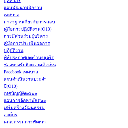
บุคลากร
แผนพัฒนาพนักงาน
เทศบาล
มาตรฐานเกี่ยวกับการสอบ
คู่มือการปฏิบัติงาน(O13)
การมีส่วนร่วมผู้บริหาร
คู่มือการประเมินผลการ
ปฏิบัติงาน
พิธีประกาศเจตจำนงสุจริต
ช่องทางรับฟังความคิดเห็น
Facebook เทศบาล
แผนดำเนินงานประจำ
ปี(O10)
เทศบัญญัติ๒๕๖๑
แผนการจัดหาพัสดุ๖๑
เสริมสร้างวัฒนธรรม
องค์กร
คณะกรรมการพัฒนา