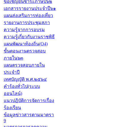
ขอเชิญยื่นชำระภาษีปี๖๒
เอกสารรายงานประจำปี๖๑
แผนส่งเสริมการท่องเที่ยว
รายงานการประชุมสภา
ความรู้จากการอบรม
ความรู้เกี่ยวกับงานราชพิธี
แผนพัฒนาท้องถิ่น(O4)
ขั้นตอนงานตรวจสอบ
ภายใน๖๓
แผนตรวจสอบภายใน
ประจำปี
เทศบัญญัติ พ.ศ.๒๕๖๔
คำร้องทั่วไป(ระบบ
ออนไลน์)
แนวปฏิบัติการจัดการเรื่อง
ร้องเรียน
ข้อมูลข่าวสารตามมาตรา
9
มาตรการการลดความ