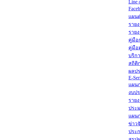
Line 
Face
แผนด
รายง
รายง
คู่มื
คู่ม
บริก
สถิติ
ผลปร
E-Ser
แผนก
งบปร
รายง
ประม
แผนกา
ข่าวจ
ประก
สรุปผ