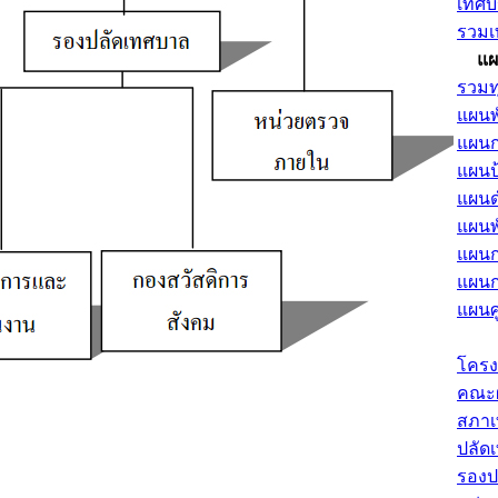
เทศบ
รวมเ
แผ
รวมท
แผนพ
แผนก
แผนป
แผนด
แผนพ
แผน
แผนกา
แผนศ
โครง
คณะผ
สภา
ปลัด
รองป