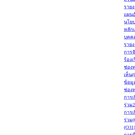
รายงา
แผนอ
นโยบ
หลัก
บุคค
รายง
การจั
ร้องเ
ช่อง
เห็น(
ข้อมู
ช่อง
การเ
ร่วม
การเ
ร่วม
(O31
การมี