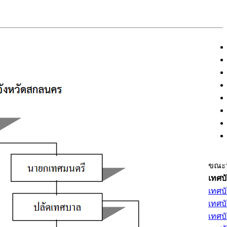
ขณะนี
เทศบ
เทศบ
เทศบ
เทศบ