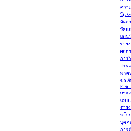
ความ
ปี(O3
จัดก
วัฒน
แผนป
รายง
ผลกา
การว
ประเ
มาตร
ขอเช
E-Ser
กระด
แมสเ
รายง
นโยบ
บุคค
การด