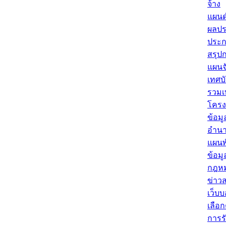
จ้าง
แผนด
ผลปร
ประก
สรุปก
แผนจ
เทศบ
รวมเ
โครง
ข้อมู
อำนา
แผนพ
ข้อม
กฎหมา
ข่าว
เว็บบ
เลือก
การร