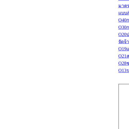
มาตร
แบบส
O40ก
O30ก
O20ปร
จัดจ้
O19แ
O21สร
O28ช่
O13ร