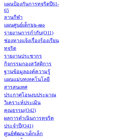
แผนป้องกันการทุจริตปี61-
65
ลานกีฬา
แผนศูนย์เด็ก๖๖-๗๐
รายงานการกำกับ(O11)
ช่องทางแจ้งเรื่องร้องเรียน
ทุจริต
รายงานประชากร
กิจกรรมกองสวัสดิการ
ฐานข้อมูลองค์ความรู้
แผนแม่บทเทคโนโลยี
สารสนเทศ
ประกาศโอนงบประมาณ
วิเคราะห์ประเมิน
คุณธรรม(O42)
ผลการดำเนินการทุจริต
ประจำปี(O41)
ศูนย์พัฒนาเด็กเล็ก