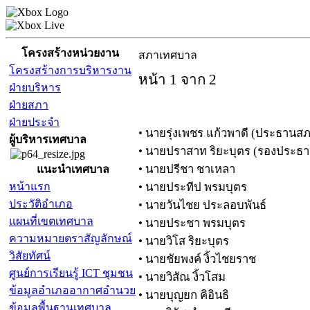
โครงสร้างหน่วยงาน
สภาเทศบาล
โครงสร้างการบริหารงาน
หน้า 1 จาก 2
ฝ่ายบริหาร
ฝ่ายสภา
ฝ่ายประจำ
• นายรุ่งเพชร แก้วพาดี (ประธานส
ผู้บริหารเทศบาล
• นายปราสาท ริยะบุตร (รองประธ
• นายปรีชา ชาเหลา
แนะนำเทศบาล
หน้าแรก
• นายประทีป พรมบุตร
ประวัติอำเภอ
• นายวันไชย ประลอบพันธ์
แผนที่เขตเทศบาล
• นายประชา พรมบุตร
ความหมายตราสัญลักษณ์
• นายวิโส ริยะบุตร
วิสัยทัศน์
• นายชัยพงค์ งิ้วไชยราช
ศูนย์การเรียนรู้ ICT ชุมชน
• นายวิสัณ งิ้วโสม
ข้อมูลอำเภออากาศอำนวย
• นายบุญยก คิอินธิ
ข้อมูลพื้นฐานเทศบาล