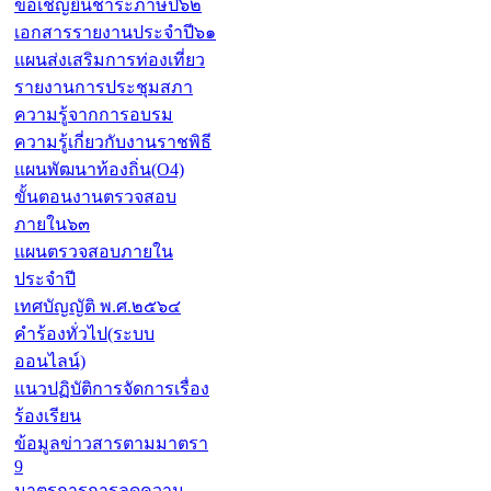
ขอเชิญยื่นชำระภาษีปี๖๒
เอกสารรายงานประจำปี๖๑
แผนส่งเสริมการท่องเที่ยว
รายงานการประชุมสภา
ความรู้จากการอบรม
ความรู้เกี่ยวกับงานราชพิธี
แผนพัฒนาท้องถิ่น(O4)
ขั้นตอนงานตรวจสอบ
ภายใน๖๓
แผนตรวจสอบภายใน
ประจำปี
เทศบัญญัติ พ.ศ.๒๕๖๔
คำร้องทั่วไป(ระบบ
ออนไลน์)
แนวปฏิบัติการจัดการเรื่อง
ร้องเรียน
ข้อมูลข่าวสารตามมาตรา
9
มาตรการการลดความ