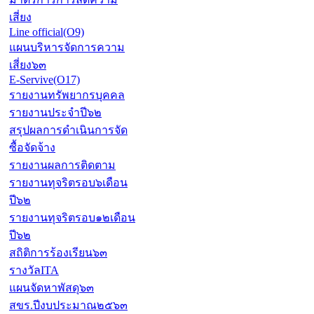
เสี่ยง
Line official(O9)
แผนบริหารจัดการความ
เสี่ยง๖๓
E-Servive(O17)
รายงานทรัพยากรบุคคล
รายงานประจำปี๖๒
สรุปผลการดำเนินการจัด
ซื้อจัดจ้าง
รายงานผลการติดตาม
รายงานทุจริตรอบ๖เดือน
ปี๖๒
รายงานทุจริตรอบ๑๒เดือน
ปี๖๒
สถิติการร้องเรียน๖๓
รางวัลITA
แผนจัดหาพัสดุ๖๓
สขร.ปีงบประมาณ๒๕๖๓