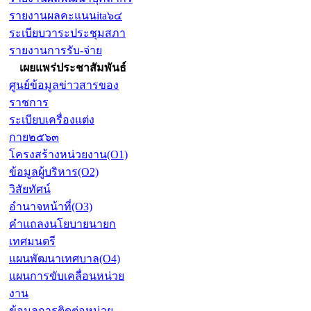
รายงานผลคะแนนita๖๔
ระเบียบวาระประชุมสภา
รายงานการรับ-จ่าย
เผยแพร่ประชาสัมพันธ์
ศูนย์ข้อมูลข่าวสารของ
ราชการ
ระเบียบเครื่องแต่ง
กาย๒๕๖๓
โครงสร้างหน่วยงาน(O1)
ข้อมูลผู้บริหาร(O2)
วิสัยทัศน์
อำนาจหน้าที่(O3)
คำแถลงนโยบายนายก
เทศมนตรี
แผนพัฒนาเทศบาล(O4)
แผนการขับเคลื่อนหน่วย
งาน
ข้อมูลการติดต่อหน่วย