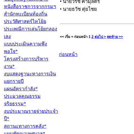
• นายวิรัช คำมุลตรี
หนังสือราชการจากกรมฯ
• นายธวัช ตุ่ยไชย
สำนักทะเบียนท้องถิ่น
ประวัติศาสตร์ไทโย้ย
ประเพณีการเล่นโย้ยกลอง
เลง
<< เริ่ม
< ก่อนหน้า
1
2
ต่อไป >
สุดท้าย >>
แบบประเมินความพึง
พอใจ*
ก่อนหน้า
โครงสร้างการบริหาร
งาน*
งบแสดงฐานะทางการเงิน
แยกรายปี
แผนอัตรากำลัง*
ประมวลคุณธรรม
จริยธรรม*
งบประมาณรายจ่ายประจำ
ปี*
สถานะทางการคลัง*
แผนพัฒนาเทศบาล*