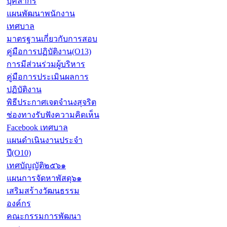
บุคลากร
แผนพัฒนาพนักงาน
เทศบาล
มาตรฐานเกี่ยวกับการสอบ
คู่มือการปฏิบัติงาน(O13)
การมีส่วนร่วมผู้บริหาร
คู่มือการประเมินผลการ
ปฏิบัติงาน
พิธีประกาศเจตจำนงสุจริต
ช่องทางรับฟังความคิดเห็น
Facebook เทศบาล
แผนดำเนินงานประจำ
ปี(O10)
เทศบัญญัติ๒๕๖๑
แผนการจัดหาพัสดุ๖๑
เสริมสร้างวัฒนธรรม
องค์กร
คณะกรรมการพัฒนา