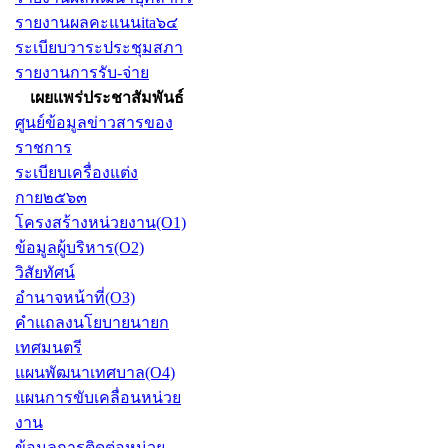
รายงานผลคะแนนita๖๔
ระเบียบวาระประชุมสภา
รายงานการรับ-จ่าย
เผยแพร่ประชาสัมพันธ์
ศูนย์ข้อมูลข่าวสารของ
ราชการ
ระเบียบเครื่องแต่ง
กาย๒๕๖๓
โครงสร้างหน่วยงาน(O1)
ข้อมูลผู้บริหาร(O2)
วิสัยทัศน์
อำนาจหน้าที่(O3)
คำแถลงนโยบายนายก
เทศมนตรี
แผนพัฒนาเทศบาล(O4)
แผนการขับเคลื่อนหน่วย
งาน
ข้อมูลการติดต่อหน่วย