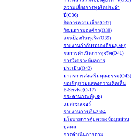
ความเสี่ยงการทุจริตประจำ
ปี(O36)
จัดการความเสี่ยง(O37)
วัฒนธรรมองค์กร(O38)
แผนป้องกันทุจริต(O39)
รายงานกำกับรอบ๖เดือน(O40)
ผลการดำเนินการทุจริต(O41)
การวิเคราะห์ผลการ
ประเมิน(O42)
มาตรการส่งเสริมคุณธรรม(O43)
ขอเชิญร่วมแสดงความคิดเห็น
E-Servive(O-17)
กระดานกระทู้(O8)
แมสเซนเจอร์
รายงานการเงิน2564
นโยบายการคุ้มครองข้อมูลส่วน
บุคคล
การดำเนินการตาม