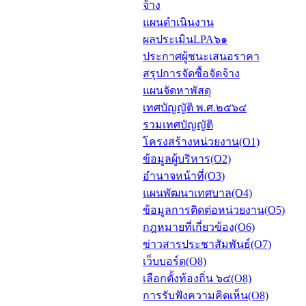
จ้าง
แผนดำเนินงาน
ผลประเมินLPA๖๑
ประกาศผู้ชนะเสนอราคา
สรุปการจัดซื้อจัดจ้าง
แผนจัดหาพัสดุ
เทศบัญญัติ พ.ศ.๒๕๖๔
รวมเทศบัญญัติ
โครงสร้างหน่วยงาน(O1)
ข้อมูลผู้บริหาร(O2)
อำนาจหน้าที่(O3)
แผนพัฒนาเทศบาล(O4)
ข้อมูลการติดต่อหน่วยงาน(O5)
กฎหมายที่เกี่ยวข้อง(O6)
ข่าวสารประชาสัมพันธ์(O7)
เว็บบอร์ด(O8)
เลือกตั้งท้องถิ่น ๖๔(O8)
การรับฟังความคิดเห็น(O8)