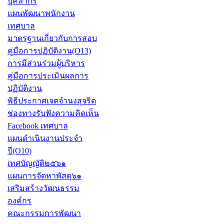
บุคลากร
แผนพัฒนาพนักงาน
เทศบาล
มาตรฐานเกี่ยวกับการสอบ
คู่มือการปฏิบัติงาน(O13)
การมีส่วนร่วมผู้บริหาร
คู่มือการประเมินผลการ
ปฏิบัติงาน
พิธีประกาศเจตจำนงสุจริต
ช่องทางรับฟังความคิดเห็น
Facebook เทศบาล
แผนดำเนินงานประจำ
ปี(O10)
เทศบัญญัติ๒๕๖๑
แผนการจัดหาพัสดุ๖๑
เสริมสร้างวัฒนธรรม
องค์กร
คณะกรรมการพัฒนา