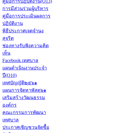
คู่มือการปฏิบัติงาน(O13)
การมีส่วนร่วมผู้บริหาร
คู่มือการประเมินผลการ
ปฏิบัติงาน
พิธีประกาศเจตจำนง
สุจริต
ช่องทางรับฟังความคิด
เห็น
Facebook เทศบาล
แผนดำเนินงานประจำ
ปี(O10)
เทศบัญญัติ๒๕๖๑
แผนการจัดหาพัสดุ๖๑
เสริมสร้างวัฒนธรรม
องค์กร
คณะกรรมการพัฒนา
เทศบาล
ประกาศเชิญชวนจัดซื้อ