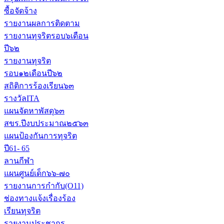
ซื้อจัดจ้าง
รายงานผลการติดตาม
รายงานทุจริตรอบ๖เดือน
ปี๖๒
รายงานทุจริต
รอบ๑๒เดือนปี๖๒
สถิติการร้องเรียน๖๓
รางวัลITA
แผนจัดหาพัสดุ๖๓
สขร.ปีงบประมาณ๒๕๖๓
แผนป้องกันการทุจริต
ปี61- 65
ลานกีฬา
แผนศูนย์เด็ก๖๖-๗๐
รายงานการกำกับ(O11)
ช่องทางแจ้งเรื่องร้อง
เรียนทุจริต
รายงานประชากร