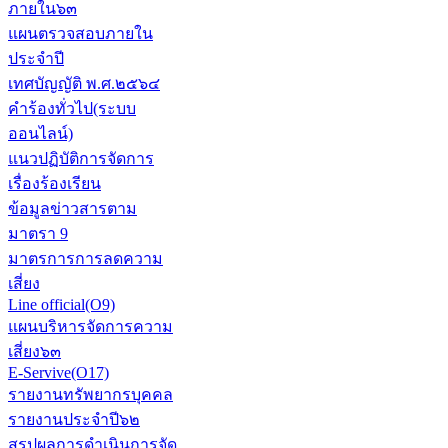
ภายใน๖๓
แผนตรวจสอบภายใน
ประจำปี
เทศบัญญัติ พ.ศ.๒๕๖๔
คำร้องทั่วไป(ระบบ
ออนไลน์)
แนวปฏิบัติการจัดการ
เรื่องร้องเรียน
ข้อมูลข่าวสารตาม
มาตรา 9
มาตรการการลดความ
เสี่ยง
Line official(O9)
แผนบริหารจัดการความ
เสี่ยง๖๓
E-Servive(O17)
รายงานทรัพยากรบุคคล
รายงานประจำปี๖๒
สรุปผลการดำเนินการจัด