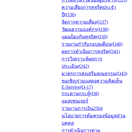
ความเสี่ยงการทุจริตประจำ
ปี(O36)
จัดการความเสี่ยง(O37)
วัฒนธรรมองค์กร(O38)
แผนป้องกันทุจริต(O39)
รายงานกำกับรอบ๖เดือน(O40)
ผลการดำเนินการทุจริต(O41)
การวิเคราะห์ผลการ
ประเมิน(O42)
มาตรการส่งเสริมคุณธรรม(O43)
ขอเชิญร่วมแสดงความคิดเห็น
E-Servive(O-17)
กระดานกระทู้(O8)
แมสเซนเจอร์
รายงานการเงิน2564
นโยบายการคุ้มครองข้อมูลส่วน
บุคคล
การดำเนินการตาม