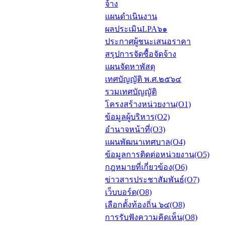
จ้าง
แผนดำเนินงาน
ผลประเมินLPA๖๑
ประกาศผู้ชนะเสนอราคา
สรุปการจัดซื้อจัดจ้าง
แผนจัดหาพัสดุ
เทศบัญญัติ พ.ศ.๒๕๖๔
รวมเทศบัญญัติ
โครงสร้างหน่วยงาน(O1)
ข้อมูลผู้บริหาร(O2)
อำนาจหน้าที่(O3)
แผนพัฒนาเทศบาล(O4)
ข้อมูลการติดต่อหน่วยงาน(O5)
กฎหมายที่เกี่ยวข้อง(O6)
ข่าวสารประชาสัมพันธ์(O7)
เว็บบอร์ด(O8)
เลือกตั้งท้องถิ่น ๖๔(O8)
การรับฟังความคิดเห็น(O8)