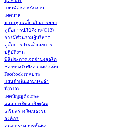
บุคลากร
แผนพัฒนาพนักงาน
เทศบาล
มาตรฐานเกี่ยวกับการสอบ
คู่มือการปฏิบัติงาน(O13)
การมีส่วนร่วมผู้บริหาร
คู่มือการประเมินผลการ
ปฏิบัติงาน
พิธีประกาศเจตจำนงสุจริต
ช่องทางรับฟังความคิดเห็น
Facebook เทศบาล
แผนดำเนินงานประจำ
ปี(O10)
เทศบัญญัติ๒๕๖๑
แผนการจัดหาพัสดุ๖๑
เสริมสร้างวัฒนธรรม
องค์กร
คณะกรรมการพัฒนา