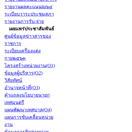
รายงานผลคะแนนita๖๔
ระเบียบวาระประชุมสภา
รายงานการรับ-จ่าย
เผยแพร่ประชาสัมพันธ์
ศูนย์ข้อมูลข่าวสารของ
ราชการ
ระเบียบเครื่องแต่ง
กาย๒๕๖๓
โครงสร้างหน่วยงาน(O1)
ข้อมูลผู้บริหาร(O2)
วิสัยทัศน์
อำนาจหน้าที่(O3)
คำแถลงนโยบายนายก
เทศมนตรี
แผนพัฒนาเทศบาล(O4)
แผนการขับเคลื่อนหน่วย
งาน
ข้อมูลการติดต่อหน่วย