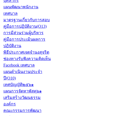
บุคลากร
แผนพัฒนาพนักงาน
เทศบาล
มาตรฐานเกี่ยวกับการสอบ
คู่มือการปฏิบัติงาน(O13)
การมีส่วนร่วมผู้บริหาร
คู่มือการประเมินผลการ
ปฏิบัติงาน
พิธีประกาศเจตจำนงสุจริต
ช่องทางรับฟังความคิดเห็น
Facebook เทศบาล
แผนดำเนินงานประจำ
ปี(O10)
เทศบัญญัติ๒๕๖๑
แผนการจัดหาพัสดุ๖๑
เสริมสร้างวัฒนธรรม
องค์กร
คณะกรรมการพัฒนา