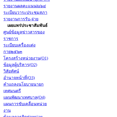
รายงานผลคะแนนita๖๔
ระเบียบวาระประชุมสภา
รายงานการรับ-จ่าย
เผยแพร่ประชาสัมพันธ์
ศูนย์ข้อมูลข่าวสารของ
ราชการ
ระเบียบเครื่องแต่ง
กาย๒๕๖๓
โครงสร้างหน่วยงาน(O1)
ข้อมูลผู้บริหาร(O2)
วิสัยทัศน์
อำนาจหน้าที่(O3)
คำแถลงนโยบายนายก
เทศมนตรี
แผนพัฒนาเทศบาล(O4)
แผนการขับเคลื่อนหน่วย
งาน
ข้อมูลการติดต่อหน่วย