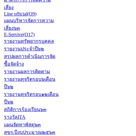
เสี่ยง
Line official(O9)
แผนบริหารจัดการความ
เสี่ยง๖๓
E-Servive(O17)
รายงานทรัพยากรบุคคล
รายงานประจำปี๖๒
สรุปผลการดำเนินการจัด
ซื้อจัดจ้าง
รายงานผลการติดตาม
รายงานทุจริตรอบ๖เดือน
ปี๖๒
รายงานทุจริตรอบ๑๒เดือน
ปี๖๒
สถิติการร้องเรียน๖๓
รางวัลITA
แผนจัดหาพัสดุ๖๓
สขร.ปีงบประมาณ๒๕๖๓