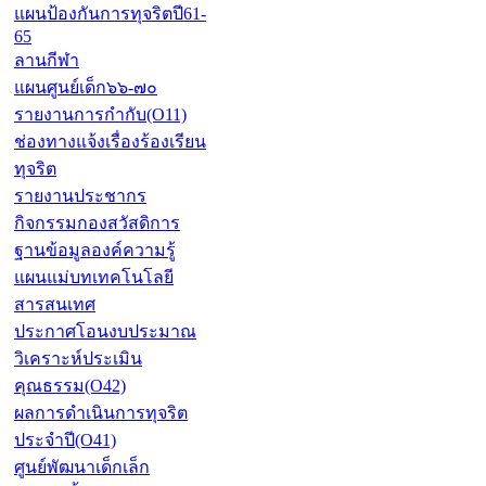
แผนป้องกันการทุจริตปี61-
65
ลานกีฬา
แผนศูนย์เด็ก๖๖-๗๐
รายงานการกำกับ(O11)
ช่องทางแจ้งเรื่องร้องเรียน
ทุจริต
รายงานประชากร
กิจกรรมกองสวัสดิการ
ฐานข้อมูลองค์ความรู้
แผนแม่บทเทคโนโลยี
สารสนเทศ
ประกาศโอนงบประมาณ
วิเคราะห์ประเมิน
คุณธรรม(O42)
ผลการดำเนินการทุจริต
ประจำปี(O41)
ศูนย์พัฒนาเด็กเล็ก