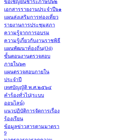
ขอเชิญยื่นชำระภาษีปี๖๒
เอกสารรายงานประจำปี๖๑
แผนส่งเสริมการท่องเที่ยว
รายงานการประชุมสภา
ความรู้จากการอบรม
ความรู้เกี่ยวกับงานราชพิธี
แผนพัฒนาท้องถิ่น(O4)
ขั้นตอนงานตรวจสอบ
ภายใน๖๓
แผนตรวจสอบภายใน
ประจำปี
เทศบัญญัติ พ.ศ.๒๕๖๔
คำร้องทั่วไป(ระบบ
ออนไลน์)
แนวปฏิบัติการจัดการเรื่อง
ร้องเรียน
ข้อมูลข่าวสารตามมาตรา
9
มาตรการการลดความ