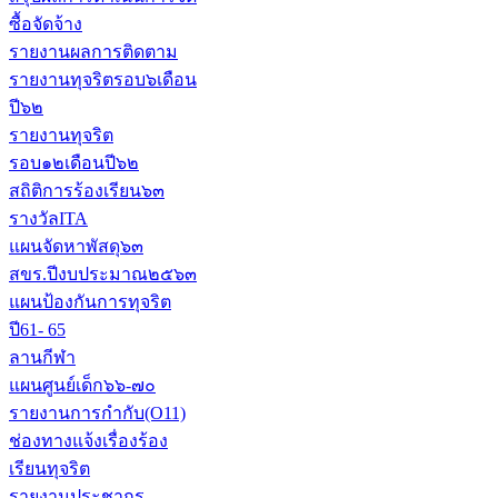
ซื้อจัดจ้าง
รายงานผลการติดตาม
รายงานทุจริตรอบ๖เดือน
ปี๖๒
รายงานทุจริต
รอบ๑๒เดือนปี๖๒
สถิติการร้องเรียน๖๓
รางวัลITA
แผนจัดหาพัสดุ๖๓
สขร.ปีงบประมาณ๒๕๖๓
แผนป้องกันการทุจริต
ปี61- 65
ลานกีฬา
แผนศูนย์เด็ก๖๖-๗๐
รายงานการกำกับ(O11)
ช่องทางแจ้งเรื่องร้อง
เรียนทุจริต
รายงานประชากร