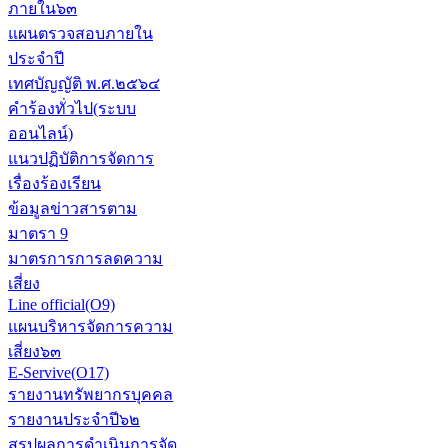
ภายใน๖๓
แผนตรวจสอบภายใน
ประจำปี
เทศบัญญัติ พ.ศ.๒๕๖๔
คำร้องทั่วไป(ระบบ
ออนไลน์)
แนวปฏิบัติการจัดการ
เรื่องร้องเรียน
ข้อมูลข่าวสารตาม
มาตรา 9
มาตรการการลดความ
เสี่ยง
Line official(O9)
แผนบริหารจัดการความ
เสี่ยง๖๓
E-Servive(O17)
รายงานทรัพยากรบุคคล
รายงานประจำปี๖๒
สรุปผลการดำเนินการจัด