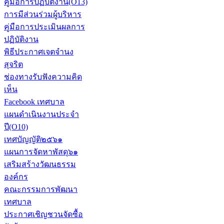
คู่มือการปฏิบัติงาน(O13)
การมีส่วนร่วมผู้บริหาร
คู่มือการประเมินผลการ
ปฏิบัติงาน
พิธีประกาศเจตจำนง
สุจริต
ช่องทางรับฟังความคิด
เห็น
Facebook เทศบาล
แผนดำเนินงานประจำ
ปี(O10)
เทศบัญญัติ๒๕๖๑
แผนการจัดหาพัสดุ๖๑
เสริมสร้างวัฒนธรรม
องค์กร
คณะกรรมการพัฒนา
เทศบาล
ประกาศเชิญชวนจัดซื้อ