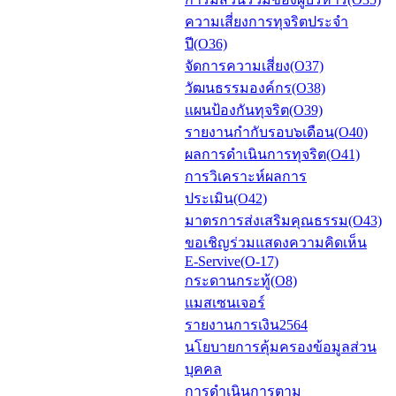
ความเสี่ยงการทุจริตประจำ
ปี(O36)
จัดการความเสี่ยง(O37)
วัฒนธรรมองค์กร(O38)
แผนป้องกันทุจริต(O39)
รายงานกำกับรอบ๖เดือน(O40)
ผลการดำเนินการทุจริต(O41)
การวิเคราะห์ผลการ
ประเมิน(O42)
มาตรการส่งเสริมคุณธรรม(O43)
ขอเชิญร่วมแสดงความคิดเห็น
E-Servive(O-17)
กระดานกระทู้(O8)
แมสเซนเจอร์
รายงานการเงิน2564
นโยบายการคุ้มครองข้อมูลส่วน
บุคคล
การดำเนินการตาม