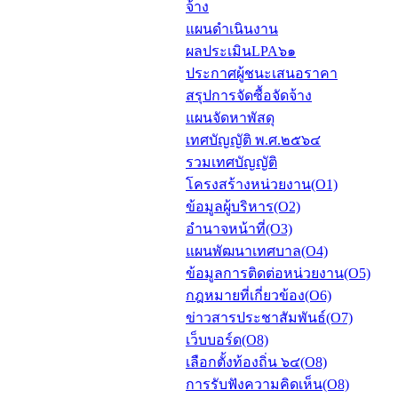
จ้าง
แผนดำเนินงาน
ผลประเมินLPA๖๑
ประกาศผู้ชนะเสนอราคา
สรุปการจัดซื้อจัดจ้าง
แผนจัดหาพัสดุ
เทศบัญญัติ พ.ศ.๒๕๖๔
รวมเทศบัญญัติ
โครงสร้างหน่วยงาน(O1)
ข้อมูลผู้บริหาร(O2)
อำนาจหน้าที่(O3)
แผนพัฒนาเทศบาล(O4)
ข้อมูลการติดต่อหน่วยงาน(O5)
กฎหมายที่เกี่ยวข้อง(O6)
ข่าวสารประชาสัมพันธ์(O7)
เว็บบอร์ด(O8)
เลือกตั้งท้องถิ่น ๖๔(O8)
การรับฟังความคิดเห็น(O8)