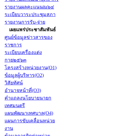
รายงานผลคะแนนita๖๔
ระเบียบวาระประชุมสภา
รายงานการรับ-จ่าย
เผยแพร่ประชาสัมพันธ์
ศูนย์ข้อมูลข่าวสารของ
ราชการ
ระเบียบเครื่องแต่ง
กาย๒๕๖๓
โครงสร้างหน่วยงาน(O1)
ข้อมูลผู้บริหาร(O2)
วิสัยทัศน์
อำนาจหน้าที่(O3)
คำแถลงนโยบายนายก
เทศมนตรี
แผนพัฒนาเทศบาล(O4)
แผนการขับเคลื่อนหน่วย
งาน
ข้อมูลการติดต่อหน่วย