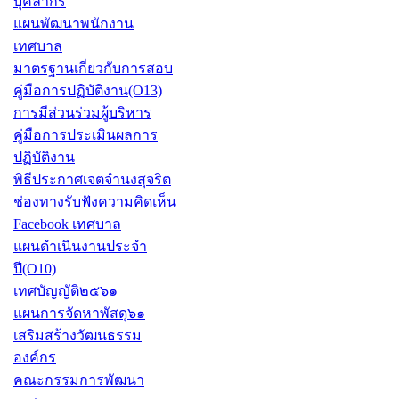
บุคลากร
แผนพัฒนาพนักงาน
เทศบาล
มาตรฐานเกี่ยวกับการสอบ
คู่มือการปฏิบัติงาน(O13)
การมีส่วนร่วมผู้บริหาร
คู่มือการประเมินผลการ
ปฏิบัติงาน
พิธีประกาศเจตจำนงสุจริต
ช่องทางรับฟังความคิดเห็น
Facebook เทศบาล
แผนดำเนินงานประจำ
ปี(O10)
เทศบัญญัติ๒๕๖๑
แผนการจัดหาพัสดุ๖๑
เสริมสร้างวัฒนธรรม
องค์กร
คณะกรรมการพัฒนา