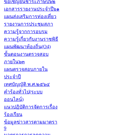
ขอเชิญยื่นชำระภาษีปี๖๒
เอกสารรายงานประจำปี๖๑
แผนส่งเสริมการท่องเที่ยว
รายงานการประชุมสภา
ความรู้จากการอบรม
ความรู้เกี่ยวกับงานราชพิธี
แผนพัฒนาท้องถิ่น(O4)
ขั้นตอนงานตรวจสอบ
ภายใน๖๓
แผนตรวจสอบภายใน
ประจำปี
เทศบัญญัติ พ.ศ.๒๕๖๔
คำร้องทั่วไป(ระบบ
ออนไลน์)
แนวปฏิบัติการจัดการเรื่อง
ร้องเรียน
ข้อมูลข่าวสารตามมาตรา
9
มาตรการการลดความ