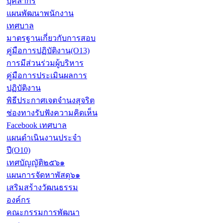
บุคลากร
แผนพัฒนาพนักงาน
เทศบาล
มาตรฐานเกี่ยวกับการสอบ
คู่มือการปฏิบัติงาน(O13)
การมีส่วนร่วมผู้บริหาร
คู่มือการประเมินผลการ
ปฏิบัติงาน
พิธีประกาศเจตจำนงสุจริต
ช่องทางรับฟังความคิดเห็น
Facebook เทศบาล
แผนดำเนินงานประจำ
ปี(O10)
เทศบัญญัติ๒๕๖๑
แผนการจัดหาพัสดุ๖๑
เสริมสร้างวัฒนธรรม
องค์กร
คณะกรรมการพัฒนา