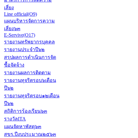
เสี่ยง
Line official(O9)
แผนบริหารจัดการความ
เสี่ยง๖๓
E-Servive(O17)
รายงานทรัพยากรบุคคล
รายงานประจำปี๖๒
สรุปผลการดำเนินการจัด
ซื้อจัดจ้าง
รายงานผลการติดตาม
รายงานทุจริตรอบ๖เดือน
ปี๖๒
รายงานทุจริตรอบ๑๒เดือน
ปี๖๒
สถิติการร้องเรียน๖๓
รางวัลITA
แผนจัดหาพัสดุ๖๓
สขร.ปีงบประมาณ๒๕๖๓