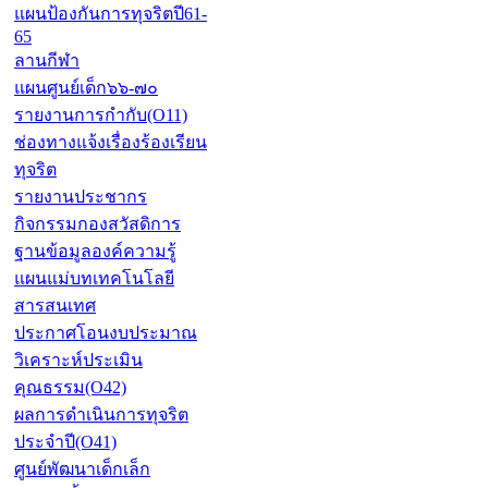
แผนป้องกันการทุจริตปี61-
65
ลานกีฬา
แผนศูนย์เด็ก๖๖-๗๐
รายงานการกำกับ(O11)
ช่องทางแจ้งเรื่องร้องเรียน
ทุจริต
รายงานประชากร
กิจกรรมกองสวัสดิการ
ฐานข้อมูลองค์ความรู้
แผนแม่บทเทคโนโลยี
สารสนเทศ
ประกาศโอนงบประมาณ
วิเคราะห์ประเมิน
คุณธรรม(O42)
ผลการดำเนินการทุจริต
ประจำปี(O41)
ศูนย์พัฒนาเด็กเล็ก