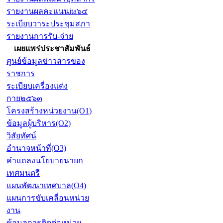
รายงานผลคะแนนita๖๔
ระเบียบวาระประชุมสภา
รายงานการรับ-จ่าย
เผยแพร่ประชาสัมพันธ์
ศูนย์ข้อมูลข่าวสารของ
ราชการ
ระเบียบเครื่องแต่ง
กาย๒๕๖๓
โครงสร้างหน่วยงาน(O1)
ข้อมูลผู้บริหาร(O2)
วิสัยทัศน์
อำนาจหน้าที่(O3)
คำแถลงนโยบายนายก
เทศมนตรี
แผนพัฒนาเทศบาล(O4)
แผนการขับเคลื่อนหน่วย
งาน
ข้อมูลการติดต่อหน่วย